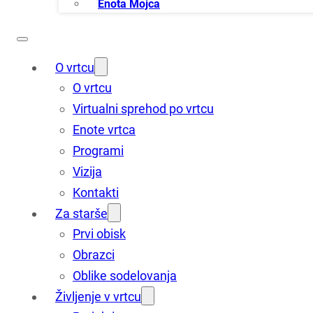
Enota Mojca
O vrtcu
O vrtcu
Virtualni sprehod po vrtcu
Enote vrtca
Programi
Vizija
Kontakti
Za starše
Prvi obisk
Obrazci
Oblike sodelovanja
Življenje v vrtcu