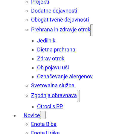
Projekti
Dodatne dejavnosti
Obogatitvene dejavnosti
Prehrana in zdravje otrok
Jedilnik
Dietna prehrana
Zdrav otrok
Ob pojavu uši
Označevanje alergenov
Svetovalna služba
Zgodnja obravnava
Otroci s PP
Novice
Enota Biba
Enota Urška