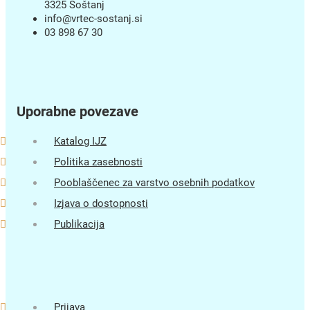
3325 Šoštanj
info@vrtec-sostanj.si
03 898 67 30
Uporabne povezave
Katalog IJZ
Politika zasebnosti
Pooblaščenec za varstvo osebnih podatkov
Izjava o dostopnosti
Publikacija
Prijava