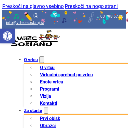
Preskoči na glavno vsebino
Preskoči na nogo strani
03 898 67 30
info@vrtec-sostanj.si
Open toolbar
O vrtcu
O vrtcu
Virtualni sprehod po vrtcu
Enote vrtca
Programi
Vizija
Kontakti
Za starše
Prvi obisk
Obrazci