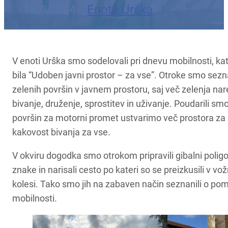
18.9.2024
Enota Urška
V enoti Urška smo sodelovali pri dnevu mobilnosti, ka
bila “Udoben javni prostor – za vse”. Otroke smo sez
zelenih površin v javnem prostoru, saj več zelenja nare
bivanje, druženje, sprostitev in uživanje. Poudarili s
površin za motorni promet ustvarimo več prostora za n
kakovost bivanja za vse.
V okviru dogodka smo otrokom pripravili gibalni polig
znake in narisali cesto po kateri so se preizkusili v vožnj
kolesi. Tako smo jih na zabaven način seznanili o po
mobilnosti.