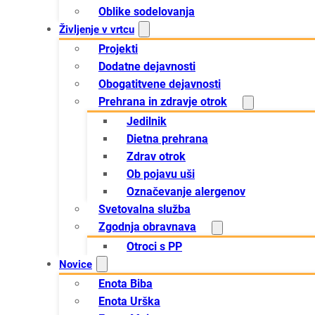
Oblike sodelovanja
Življenje v vrtcu
Projekti
Dodatne dejavnosti
Obogatitvene dejavnosti
Prehrana in zdravje otrok
Jedilnik
Dietna prehrana
Zdrav otrok
Ob pojavu uši
Označevanje alergenov
Svetovalna služba
Zgodnja obravnava
Otroci s PP
Novice
Enota Biba
Enota Urška