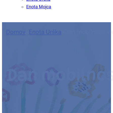
Enota Mojca
Domov
>
Enota Urška
>
Dan mobilnosti v 
Dan mobilnos